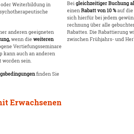
Bei
gleich­zei­tiger Buchung 
oder Weiter­bildung in
einen
Rabatt von 10 %
auf die
cho­the­ra­peu­tische
sich hierfür bei jedem gewün
rechnung über alle gebuchten
ner anderen geeig­neten
Rabattes. Die Rabat­tierung 
zung,
wenn die
weiteren
zwischen Frühjahrs- und Herbs
gene Vertie­fungs­se­minare
op kann auch an anderen
ht worden sein.
gs­be­din­gungen
finden Sie