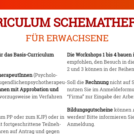
I­CULUM SCHEMA­THE­
FÜR ERWACHSENE
r das Basis-Curri­culum
Die Workshops 1 bis 4 bauen i
empfohlen, den Besuch in dies
2 und 3 können in der Reihen
e­ra­peu­tInnen
(Psycho­lo­
end­li­chen­psy­cho­the­ra­peu­
Soll die
Rechnung
nicht auf 
tInnen mit Appro­bation und
nutzen Sie im Anmel­de­for­mu
 vorzugs­weise im Verfahren
“Firma” zur Eingabe der Arbeit
Bildungs­gut­scheine
können
(zum PP oder zum KJP) oder in
werden! Bitte infor­mieren S
t fortge­schrittene Teilneh­
Anmeldung.
ren auf Antrag und gegen