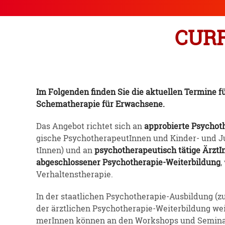
CURR
Im Folgenden finden Sie die aktuellen Termine fü
Schema­the­rapie für Erwachsene.
Das Angebot richtet sich an
appro­bierte Psycho­th
gische Psycho­the­ra­peu­tInnen und Kinder- und Jug
tInnen) und an
psycho­the­ra­peu­tisch tätige Ärz
abgeschlos­sener Psycho­the­rapie-Weiter­bildung
,
Verhal­tens­the­rapie.
In der staat­lichen Psycho­the­rapie-Ausbildung 
der ärztlichen Psycho­the­rapie-Weiter­bildung wei
me­rInnen können an den Workshops und Semina