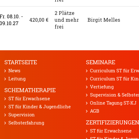
STARTSEITE
SEMINARE
News
Curriculum ST für Er
Leitung
Curriculum ST für Kin
Vertiefung
SCHEMATHERAPIE
Supervision & Selbste
ST für Erwachsene
Online Tagung ST-KJ
ST für Kinder & Jugendliche
AGB
Supervision
ZERTIFIZIERUNGE
Selbsterfahrung
ST für Erwachsene
ST für Kinder & Jugen