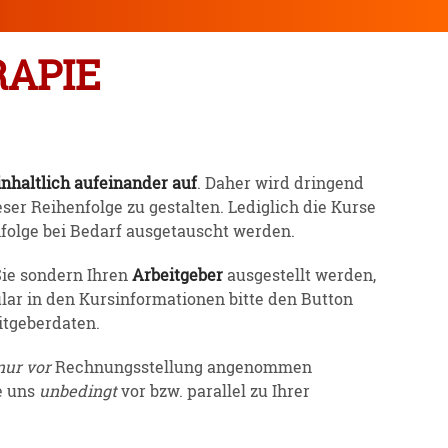
RAPIE
nhaltlich aufein­ander auf
. Daher wird dringend
er Reihen­folge zu gestalten. Lediglich die Kurse
­folge bei Bedarf ausge­tauscht werden.
Sie sondern Ihren
Arbeit­geber
ausge­stellt werden,
lar in den Kursin­for­ma­tionen bitte den Button
­ge­ber­daten.
nur vor
Rechnungs­stellung angenommen
ie uns
unbedingt
vor bzw. parallel zu Ihrer