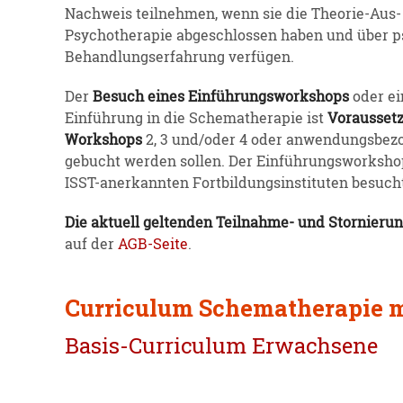
Nachweis teilnehmen, wenn sie die Theorie-Aus- 
Psycho­the­rapie abgeschlossen haben und über psy
Behand­lungs­er­fahrung verfügen.
Der
Besuch eines Einfüh­rungs­work­shops
oder ei
Einführung in die Schema­the­rapie ist
Voraus­set
Workshops
2, 3 und/oder 4 oder anwen­dungs­be­zo
gebucht werden sollen. Der Einfüh­rungs­worksh
ISST-anerkannten Fortbil­dungs­in­sti­tuten besuc
Die aktuell geltenden Teilnahme- und Stornie­run
auf der
A
GB-Seite
.