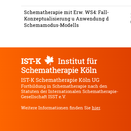
IST-K Schematherapie Köln UG
Fortbildung in Schematherapie nach den
Statuten der Internationalen Schematherapie-
Gesellschaft ISST e.V.
Weitere Informationen finden Sie
hier
.