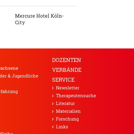
DOZENTEN
wachsene
VERBÄNDE
der & Jugendliche
SERVICE
News­letter
rfahrung
Therapeuten­suche
Literatur
Materialien
N
Forschung
Links
dliche