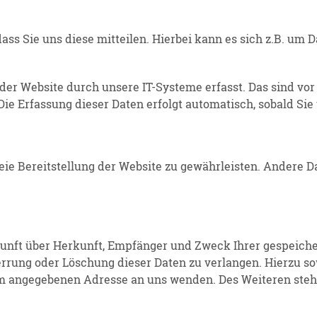
s Sie uns diese mitteilen. Hierbei kann es sich z.B. um Dat
 Website durch unsere IT-Systeme erfasst. Das sind vor al
 Die Erfassung dieser Daten erfolgt automa­tisch, sobald Si
reie Bereit­stellung der Website zu gewähr­leisten. Andere 
kunft über Herkunft, Empfänger und Zweck Ihrer gespei­cher
perrung oder Löschung dieser Daten zu verlangen. Hierzu 
m angege­benen Adresse an uns wenden. Des Weiteren steht 