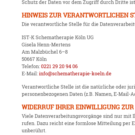
Schutz der Daten vor dem Zugriff durch Dritte ist
HINWEIS ZUR VERANTWORTLICHEN S
Die verant­wort­liche Stelle für die Daten­ver­ar­be
IST‑K Schema­the­rapie Köln UG
Gisela Henn-Mertens
Am Malzbüchel 6–8
50667 Köln
Telefon:
0221 29 20 94 06
E‑Mail:
info@schema­the­rapie-koeln.de
Verant­wort­liche Stelle ist die natür­liche oder 
perso­nen­be­zo­genen Daten (z.B. Namen, E‑Mail-A
WIDERRUF IHRER EINWILLIGUNG ZU
Viele Daten­ver­ar­bei­tungs­vor­gänge sind nur mit
rufen. Dazu reicht eine formlose Mitteilung per E
unberührt.