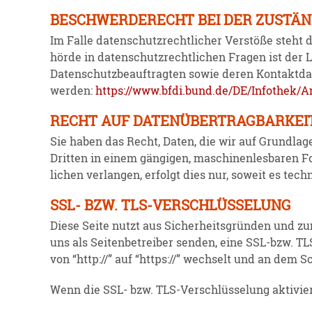
BESCHWERDERECHT BEI DER ZUSTÄN
Im Falle daten­schutz­recht­licher Verstöße steht 
hörde in daten­schutz­recht­lichen Fragen ist der 
Daten­schutz­be­auf­tragten sowie deren Kontak
werden:
https://www.bfdi.bund.de/DE/Infothek/A
RECHT AUF DATENÜBERTRAGBARKEI
Sie haben das Recht, Daten, die wir auf Grundlage 
Dritten in einem gängigen, maschi­nen­les­baren 
lichen verlangen, erfolgt dies nur, soweit es tech
SSL- BZW. TLS-VERSCHLÜSSELUNG
Diese Seite nutzt aus Sicher­heits­gründen und zu
uns als Seiten­be­treiber senden, eine SSL-bzw. T
von “http://” auf “https://” wechselt und an dem S
Wenn die SSL- bzw. TLS-Verschlüs­selung aktiviert