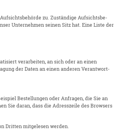
 Aufsichts­be­hörde zu. Zuständige Aufsichts­be­
 unser Unter­nehmen seinen Sitz hat. Eine Liste der
i­siert verar­beiten, an sich oder an einen
tragung der Daten an einen anderen Verant­wort­
eispiel Bestel­lungen oder Anfragen, die Sie an
nen Sie daran, dass die Adress­zeile des Browsers
on Dritten mitge­lesen werden.