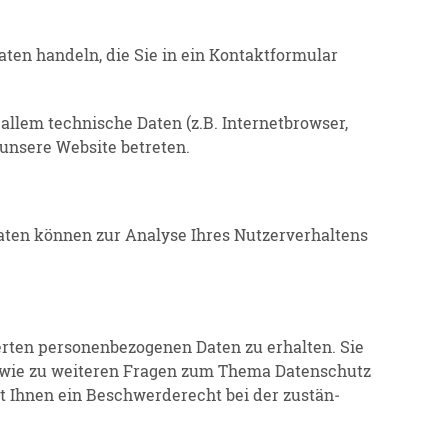
en handeln, die Sie in ein Kontakt­for­mular
lem technische Daten (z.B. Inter­net­browser,
e unsere Website betreten.
Daten können zur Analyse Ihres Nutzer­ver­haltens
ten perso­nen­be­zo­genen Daten zu erhalten. Sie
sowie zu weiteren Fragen zum Thema Daten­schutz
Ihnen ein Beschwer­de­recht bei der zustän­