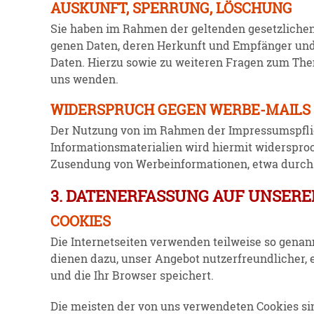
AUSKUNFT, SPERRUNG, LÖSCHUNG
Sie haben im Rahmen der geltenden gesetz­lichen 
genen Daten, deren Herkunft und Empfänger und d
Daten. Hierzu sowie zu weiteren Fragen zum The
uns wenden.
WIDERSPRUCH GEGEN WERBE-MAILS
Der Nutzung von im Rahmen der Impres­sums­pflic
Infor­ma­ti­ons­ma­te­rialien wird hiermit wider­s
Zusendung von Werbe­infor­ma­tionen, etwa durch
3. DATENERFASSUNG AUF UNSERE
COOKIES
Die Inter­net­seiten verwenden teilweise so gen
dienen dazu, unser Angebot nutzer­freund­licher,
und die Ihr Browser speichert.
Die meisten der von uns verwen­deten Cookies si