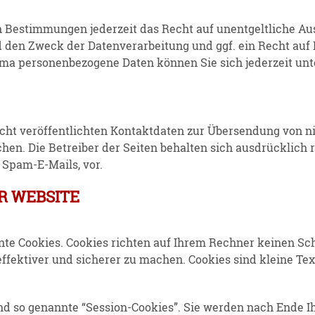
Bestim­mungen jederzeit das Recht auf unent­gelt­liche Ausk
en Zweck der Daten­ver­ar­beitung und ggf. ein Recht auf 
ma perso­nen­be­zogene Daten können Sie sich jederzeit u
ht veröf­fent­lichten Kontakt­daten zur Übersendung von 
prochen. Die Betreiber der Seiten behalten sich ausdrücklich 
 Spam-E-Mails, vor.
R WEBSITE
annte Cookies. Cookies richten auf Ihrem Rechner keinen S
 effek­tiver und sicherer zu machen. Cookies sind kleine Te
nd so genannte “Session-Cookies”. Sie werden nach Ende I