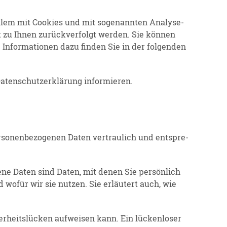
allem mit Cookies und mit sogenannten Analy­se­
 zu Ihnen zurück­ver­folgt werden. Sie können
 Infor­ma­tionen dazu finden Sie in der folgenden
ten­schutz­er­klärung infor­mieren.
so­nen­be­zo­genen Daten vertraulich und entspre­
ene Daten sind Daten, mit denen Sie persönlich
d wofür wir sie nutzen. Sie erläutert auch, wie
er­heits­lücken aufweisen kann. Ein lücken­loser