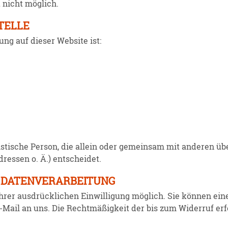
 nicht möglich.
TELLE
itung auf dieser Website ist:
juris­tische Person, die allein oder gemeinsam mit anderen 
dressen o. Ä.) entscheidet.
R DATENVERARBEITUNG
 Ihrer ausdrück­lichen Einwil­ligung möglich. Sie können eine
‑Mail an uns. Die Recht­mä­ßigkeit der bis zum Widerruf erf