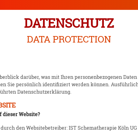
DATEN­SCHUTZ
DATA PROTECTION
erblick darüber, was mit Ihren perso­nen­be­zo­genen Daten
nen Sie persönlich identi­fi­ziert werden können. Ausführ­l
hrten Daten­schutz­er­klärung.
BSITE
uf dieser Website?
gt durch den Website­be­treiber: IST Schema­the­rapie Köln U