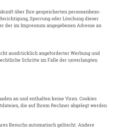
unft über Ihre gespei­cherten perso­nen­be­zo­
Berich­tigung, Sperrung oder Löschung dieser
nter der im Impressum angege­benen Adresse an
nicht ausdrücklich angefor­derter Werbung und
recht­liche Schritte im Falle der unver­langten
chaden an und enthalten keine Viren. Cookies
xtda­teien, die auf Ihrem Rechner abgelegt werden
hres Besuchs automa­tisch gelöscht. Andere