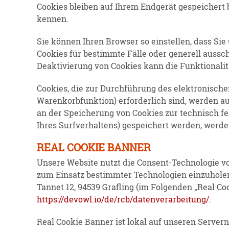
Cookies bleiben auf Ihrem Endgerät gespei­chert 
kennen.
Sie können Ihren Browser so einstellen, dass Sie
Cookies für bestimmte Fälle oder generell aussc
Deakti­vierung von Cookies kann die Funktio­na­li
Cookies, die zur Durch­führung des elektro­ni­sch
Waren­korb­funktion) erfor­derlich sind, werden auf
an der Speicherung von Cookies zur technisch feh
Ihres Surfver­haltens) gespei­chert werden, werde
REAL COOKIE BANNER
Unsere Website nutzt die Consent-Techno­logie v
zum Einsatz bestimmter Techno­logien einzu­holen
Tannet 12, 94539 Grafling (im Folgenden „Real Coo
https://devowl.io/de/rcb/datenverarbeitung/
.
Real Cookie Banner ist lokal auf unseren Servern 