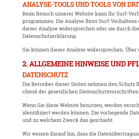
ANALYSE-TOOLS UND TOOLS VON DR
Beim Besuch unserer Website kann Ihr Surf-Verha
pro­grammen. Die Analyse Ihres Surf-Verhaltens e
dieser Analyse wider­sprechen oder sie durch die 
Daten­schutz­er­klärung.
Sie können dieser Analyse wider­sprechen. Über di
2. ALLGEMEINE HINWEISE UND P
DATENSCHUTZ
Die Betreiber dieser Seiten nehmen den Schutz Ih
chend der gesetz­lichen Daten­schutz­vor­schriften
Wenn Sie diese Website benutzen, werden verschi
identi­fi­ziert werden können. Die vorlie­gende Da
und zu welchem Zweck das geschieht.
Wir weisen darauf hin, dass die Daten­über­tragun