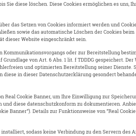
bis Sie diese löschen. Diese Cookies ermög­lichen es uns, 
 über das Setzen von Cookies infor­miert werden und Cooki
hließen sowie das automa­tische Löschen der Cookies beim 
tät dieser Website einge­schränkt sein.
en Kommu­ni­ka­ti­ons­vor­gangs oder zur Bereit­stellung bes
 Grundlage von Art. 6 Abs. 1 lit. f TDDDG gespei­chert. Der W
ler­freien und optimierten Bereit­stellung seiner Dienste. 
n diese in dieser Daten­schutz­er­klärung gesondert behande
on Real Cookie Banner, um Ihre Einwil­ligung zur Speiche
 und diese daten­schutz­konform zu dokumen­tieren. Anbiet
kie Banner“). Details zur Funkti­ons­weise von “Real Cooki
instal­liert, sodass keine Verbindung zu den Servern des A