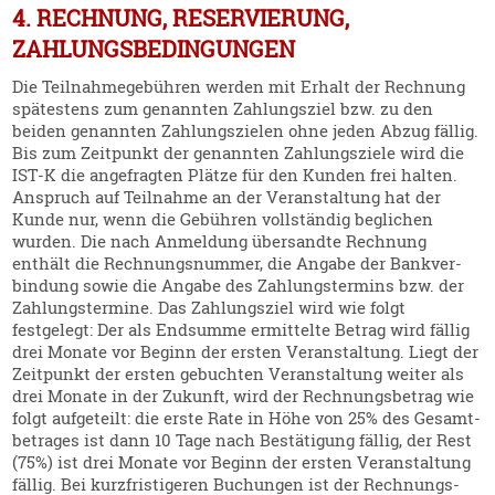
4. RECHNUNG, RESERVIERUNG,
ZAHLUNGSBEDINGUNGEN
Die Teilnah­me­ge­bühren werden mit Erhalt der Rechnung
spätestens zum genannten Zahlungsziel bzw. zu den
beiden genannten Zahlungs­zielen ohne jeden Abzug fällig.
Bis zum Zeitpunkt der genannten Zahlungs­ziele wird die
IST‑K die angefragten Plätze für den Kunden frei halten.
Anspruch auf Teilnahme an der Veran­staltung hat der
Kunde nur, wenn die Gebühren vollständig beglichen
wurden. Die nach Anmeldung übersandte Rechnung
enthält die Rechnungs­nummer, die Angabe der Bankver­
bindung sowie die Angabe des Zahlungs­termins bzw. der
Zahlungs­termine. Das Zahlungsziel wird wie folgt
festgelegt: Der als Endsumme ermit­telte Betrag wird fällig
drei Monate vor Beginn der ersten Veran­staltung. Liegt der
Zeitpunkt der ersten gebuchten Veran­staltung weiter als
drei Monate in der Zukunft, wird der Rechnungs­betrag wie
folgt aufge­teilt: die erste Rate in Höhe von 25% des Gesamt­
be­trages ist dann 10 Tage nach Bestä­tigung fällig, der Rest
(75%) ist drei Monate vor Beginn der ersten Veran­staltung
fällig. Bei kurzfris­ti­geren Buchungen ist der Rechnungs­