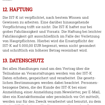
12. HAFTUNG
Die IST‑K ist verpflichtet, nach bestem Wissen und
Gewissen zu arbeiten. Eine darüber hinaus­ge­hende
Verpflichtung trifft sie nicht. Die IST‑K haftet nur bei
grober Fahrläs­sigkeit und Vorsatz. Die Haftung bei leichter
Fahrläs­sigkeit gilt ausschließlich im Falle der Verletzung
von Haupt­pflichten. Hierbei wird die Ersatz­pflicht der
IST‑K auf 5.000,00 EUR begrenzt, wenn nicht gesondert
und schriftlich ein höherer Betrag vereinbart wird.
13. DATENSCHUTZ
Bei allen Handlungen rund um den Vertrag über die
Teilnahme an Veran­stal­tungen werden von der IST‑K
Daten erhoben, gespei­chert und verar­beitet. Die gesetz­
lichen Bestim­mungen werden dabei beachtet. Perso­nen­
be­zogene Daten, die der Kunde der IST‑K bei einer
Anmeldung, einer Anmeldung zum Newsletter, per E‑Mail,
über ein Kontakt­for­mular oder persönlich vor Ort mitteilt,
werden nur für den Zweck verar­beitet und benutzt, zu dem