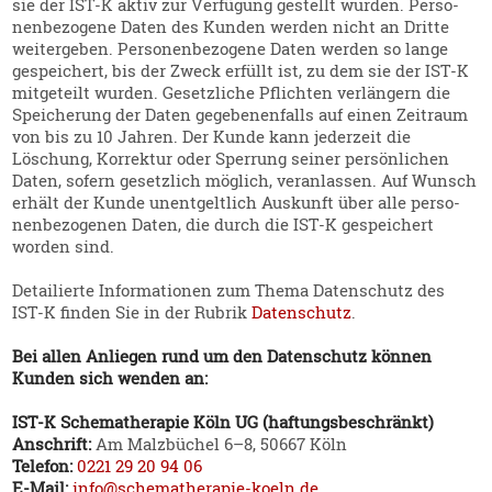
sie der IST‑K aktiv zur Verfügung gestellt wurden. Perso­
nen­be­zogene Daten des Kunden werden nicht an Dritte
weiter­geben. Perso­nen­be­zogene Daten werden so lange
gespei­chert, bis der Zweck erfüllt ist, zu dem sie der IST‑K
mitge­teilt wurden. Gesetz­liche Pflichten verlängern die
Speicherung der Daten gegebe­nen­falls auf einen Zeitraum
von bis zu 10 Jahren. Der Kunde kann jederzeit die
Löschung, Korrektur oder Sperrung seiner persön­lichen
Daten, sofern gesetzlich möglich, veran­lassen. Auf Wunsch
erhält der Kunde unent­geltlich Auskunft über alle perso­
nen­be­zo­genen Daten, die durch die IST‑K gespei­chert
worden sind.
Detail­ierte Infor­ma­tionen zum Thema Daten­schutz des
IST‑K finden Sie in der Rubrik
Daten­schutz
.
Bei allen Anliegen rund um den Daten­schutz können
Kunden sich wenden an:
IST‑K Schema­the­rapie Köln UG (haftungs­be­schränkt)
Anschrift:
Am Malzbüchel 6–8, 50667 Köln
Telefon:
0221 29 20 94 06
E‑Mail:
info@schema­the­rapie-koeln.de