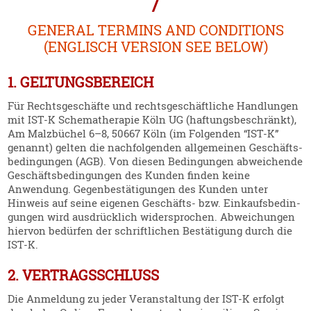
/
GENERAL TERMINS AND CONDITIONS
(ENGLISCH VERSION SEE BELOW)
1. GELTUNGSBEREICH
Für Rechts­ge­schäfte und rechts­ge­schäft­liche Handlungen
mit IST‑K Schema­the­rapie Köln UG (haftungs­be­schränkt),
Am Malzbüchel 6–8, 50667 Köln (im Folgenden “IST‑K”
genannt) gelten die nachfol­genden allge­meinen Geschäfts­
be­din­gungen (AGB). Von diesen Bedin­gungen abwei­chende
Geschäfts­be­din­gungen des Kunden finden keine
Anwendung. Gegen­be­stä­ti­gungen des Kunden unter
Hinweis auf seine eigenen Geschäfts- bzw. Einkaufs­be­din­
gungen wird ausdrücklich wider­sprochen. Abwei­chungen
hiervon bedürfen der schrift­lichen Bestä­tigung durch die
IST‑K.
2. VERTRAGSSCHLUSS
Die Anmeldung zu jeder Veran­staltung der IST‑K erfolgt