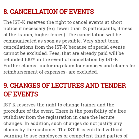
8. CANCELLATION OF EVENTS
The IST‑K reserves the right to cancel events at short
notice if necessary (e.g. fewer than 12 parti­ci­pants, illness
of the trainer, higher forces). The cancel­lation will be
commu­ni­cated as soon as possible. Very short term
cancel­la­tions from the IST‑K because of special events
cannot be excluded. Fees, that are already paid will be
refunded 100% in the event of cancel­lation by IST‑K.
Further claims- including claim for damages and claims for
reimbur­sement of expenses- are excluded.
9. CHANGES OF LECTURES AND TENDER
OF EVENTS
IST‑K reserves the right to change trainer and the
procedure of the event. There is the possi­bility of a free
withdraw from the regis­tration in case the lecture
changes. In addition, such changes do not justify any
claims by the customer. The IST‑K is entitled without
warning, to use employees or competent third parties of