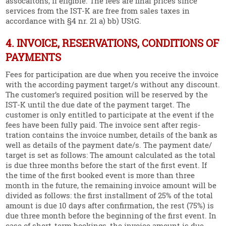
assocaitons, if eligible. The fees are final prices since
services from the IST‑K are free from sales taxes in
accordance with §4 nr. 21 a) bb) UStG.
4. INVOICE, RESERVATIONS, CONDITIONS OF
PAYMENTS
Fees for parti­ci­pation are due when you receive the invoice
with the according payment target/s without any discount.
The customer’s required position will be reserved by the
IST‑K until the due date of the payment target. The
customer is only entitled to parti­cipate at the event if the
fees have been fully paid. The invoice sent after regis­
tration contains the invoice number, details of the bank as
well as details of the payment date/s. The payment date/
target is set as follows: The amount calcu­lated as the total
is due three months before the start of the first event. If
the time of the first booked event is more than three
month in the future, the remaining invoice amount will be
divided as follows: the first installment of 25% of the total
amount is due 10 days after confir­mation, the rest (75%) is
due three month before the beginning of the first event. In
case of short-term bookings, the invoice amount is due