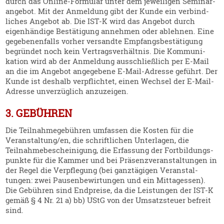
durch das Online-Formular unter dem jewei­ligen Seminar­
an­gebot. Mit der Anmeldung gibt der Kunde ein verbind­
liches Angebot ab. Die IST‑K wird das Angebot durch
eigen­händige Bestä­tigung annehmen oder ablehnen. Eine
gegebe­nen­falls vorher versandte Empfangs­be­stä­tigung
begründet noch kein Vertrags­ver­hältnis. Die Kommu­ni­
kation wird ab der Anmeldung ausschließlich per E‑Mail
an die im Angebot angegebene E‑Mail-Adresse geführt. Der
Kunde ist deshalb verpflichtet, einen Wechsel der E‑Mail-
Adresse unver­züglich anzuzeigen.
3. GEBÜHREN
Die Teilnah­me­ge­bühren umfassen die Kosten für die
Veranstaltung/en, die schrift­lichen Unter­lagen, die
Teilnah­me­be­schei­nigung, die Erfassung der Fortbil­dungs­
punkte für die Kammer und bei Präsenz­ver­an­stal­tungen in
der Regel die Verpflegung (bei ganztä­gigen Veran­stal­
tungen: zwei Pausen­be­wir­tungen und ein Mittag­essen).
Die Gebühren sind Endpreise, da die Leistungen der IST‑K
gemäß § 4 Nr. 21 a) bb) UStG von der Umsatz­steuer befreit
sind.