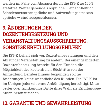
werden im Falle von Absagen durch die IST‑K zu 100%
erstattet. Weiter gehende Ansprüche — einschließlich
Schadens­er­satz­an­sprüche und Aufwen­dungs­er­satz­an­
sprüche — sind ausge­schlossen.
9. ÄNDERUNGEN DER
DOZENTENBESETZUNG UND
VERANSTALTUNGSAUSSCHREIBUNG,
SONSTIGE ERFÜLLUNGSGEHILFEN
Die IST‑K behält sich vor, Dozen­ten­be­set­zungen und den
Ablauf der Veran­staltung zu ändern. Bei einer geänderten
Dozen­ten­be­setzung besteht für den Kunden die
Möglichkeit des kosten­freien Rücktritts von der
Anmeldung. Darüber hinaus begründen solche
Änderungen keine Ansprüche des Kunden. Die IST‑K ist
im Übrigen jederzeit ohne Ankün­digung berechtigt, Mitar­
beiter oder fachkundige Dritte ihrer Wahl als Erfül­lungs­ge­
hilfen heran­zu­ziehen.
10. GARANTIE UND GEWÄHRLEISTUNG