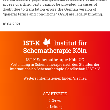
access of a third party cannot be provided. In cases of
doubt due to trans­lation errors the German version of
“general terms and condi­tions” (AGB) are legally binding.
18.04.2021
IST-K Schematherapie Köln UG
Fortbildung in Schematherapie nach den Statuten der
Internationalen Schematherapie-Gesellschaft ISST e.V.
Weitere Informationen finden Sie
hier
.
STARTSEITE
News
Leitung