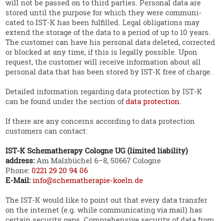
will not be passed on to third parties. Personal data are
stored until the purpose for which they were commu­ni­
cated to IST‑K has been fulfilled. Legal obliga­tions may
extend the storage of the data to a period of up to 10 years.
The customer can have his personal data deleted, corrected
or blocked at any time, if this is legally possible. Upon
request, the customer will receive infor­mation about all
personal data that has been stored by IST‑K free of charge.
Detailed infor­mation regarding data protection by IST‑K
can be found under the section of
data protection
.
If there are any concerns according to data protection
customers can contact:
IST‑K Schema­therapy Cologne UG (limited liability)
address:
Am Malzbüchel 6–8, 50667 Cologne
Phone:
0221 29 20 94 06
E‑Mail:
info@schema­the­rapie-koeln.de
The IST‑K would like to point out that every data transfer
on the internet (e.g. while commu­ni­cating via mail) has
certain security gaps. Compre­hensive security of data from