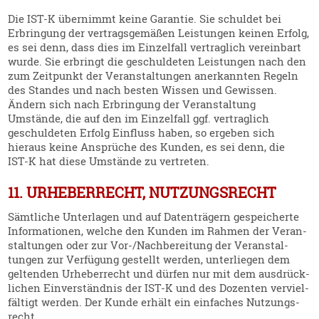
Die IST‑K übernimmt keine Garantie. Sie schuldet bei
Erbringung der vertrags­ge­mäßen Leistungen keinen Erfolg,
es sei denn, dass dies im Einzelfall vertraglich vereinbart
wurde. Sie erbringt die geschul­deten Leistungen nach den
zum Zeitpunkt der Veran­stal­tungen anerkannten Regeln
des Standes und nach besten Wissen und Gewissen.
Ändern sich nach Erbringung der Veran­staltung
Umstände, die auf den im Einzelfall ggf. vertraglich
geschul­deten Erfolg Einfluss haben, so ergeben sich
hieraus keine Ansprüche des Kunden, es sei denn, die
IST‑K hat diese Umstände zu vertreten.
11. URHEBERRECHT, NUTZUNGSRECHT
Sämtliche Unter­lagen und auf Daten­trägern gespei­cherte
Infor­ma­tionen, welche den Kunden im Rahmen der Veran­
stal­tungen oder zur Vor-/Nach­be­reitung der Veran­stal­
tungen zur Verfügung gestellt werden, unter­liegen dem
geltenden Urheber­recht und dürfen nur mit dem ausdrück­
lichen Einver­ständnis der IST‑K und des Dozenten verviel­
fältigt werden. Der Kunde erhält ein einfaches Nutzungs­
recht.