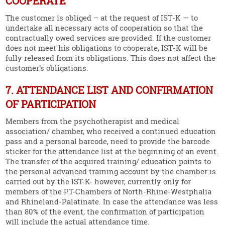
COOPERATE
The customer is obliged – at the request of IST‑K — to
undertake all necessary acts of coope­ration so that the
contrac­tually owed services are provided. If the customer
does not meet his obliga­tions to cooperate, IST‑K will be
fully released from its obliga­tions. This does not affect the
customer’s obliga­tions.
7. ATTENDANCE LIST AND CONFIRMATION
OF PARTICIPATION
Members from the psycho­the­rapist and medical
association/ chamber, who received a continued education
pass and a personal barcode, need to provide the barcode
sticker for the atten­dance list at the beginning of an event.
The transfer of the acquired training/ education points to
the personal advanced training account by the chamber is
carried out by the IST-K- however, currently only for
members of the PT-Chambers of North-Rhine-Westphalia
and Rhineland-Palatinate. In case the atten­dance was less
than 80% of the event, the confir­mation of parti­ci­pation
will include the actual atten­dance time.