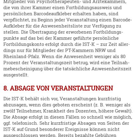
Mitglieder von Psycho­the­ra­peuten- und Ärzte­kammern,
die von ihrer Kammer einen Fortbil­dungs­ausweis und
persön­lichen Barcode­auf­kleber erhalten haben, sind
verpflichtet, zu Beginn jeder Veran­staltung einen Barcode-
Aufkleber für die Anwesen­heits­liste zur Verfügung zu
stellen. Die Übertragung der erwor­benen Fortbil­dungs­
punkte auf das bei der Kammer geführte persön­liche
Fortbil­dungs­konto erfolgt durch die IST‑K – zur Zeit aller­
dings nur für Mitglieder der PT-Kammern NRW und
Rheinland-Pfalz. Wenn die Anwesenheit weniger als 80
Prozent der Veran­stal­tungszeit betrug, wird eine Teilnah­
me­be­schei­nigung über die tatsäch­liche Anwesen­heitszeit
ausge­stellt.
8. ABSAGE VON VERANSTALTUNGEN
Die IST‑K behält sich vor, Veran­stal­tungen kurzfristig
abzusagen, wenn dies geboten erscheint (z. B. weniger als
zwölf Teilnehmer, Krankheit des Dozenten, höhere Gewalt).
Die Absage erfolgt in diesen Fällen so schnell wie möglich,
ggf. telefo­nisch. Sehr kurzfristige Absagen von Seiten der
IST‑K auf Grund beson­derer Ereig­nisse können nicht
ausge­schlossen werden. Bereits bezahlte Gebühren