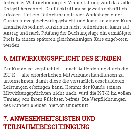
teilweiser Wahrnehmung der Veran­staltung wird das volle
Entgelt berechnet. Der Rücktritt muss jeweils schriftlich
erfolgen. Hat ein Teilnehmer alle vier Workshops eines
Curri­culums gleich­zeitig gebucht und kann an einem Kurs
krank­heits­be­dingt kurzfristig nicht teilnehmen, kann auf
Antrag und nach Prüfung der Buchungslage ein ermäßigter
Preis in einem späteren gleich­nah­migen Kurs angeboten
werden.
6. MITWIRKUNGSPFLICHT DES KUNDEN
Der Kunde ist verpflichtet — nach Auffor­derung durch die
IST‑K — alle erfor­der­lichen Mitwir­kungs­hand­lungen zu
unter­nehmen, damit diese die vertraglich geschul­deten
Leistungen erbringen kann. Kommt der Kunde seinen
Mitwir­kungs­pflichten nicht nach, wird die IST‑K im vollen
Umfang von ihren Pflichten befreit. Die Verpflich­tungen
des Kunden bleiben hiervon unberührt.
7. ANWESENHEITSLISTEN UND
TEILNAHMEBESCHEINIGUNG