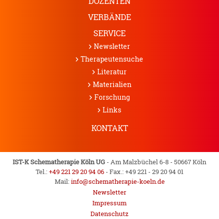
DOZENTEN
VERBÄNDE
SERVICE
News­letter
Therapeuten­suche
Literatur
Materialien
Forschung
Links
KONTAKT
IST-K Schematherapie Köln UG
-
Am Malzbüchel 6-8 - 50667 Köln
Tel.:
+49 221 29 20 94 06
- Fax.: +49 221 - 29 20 94 01
Mail:
info@schematherapie-koeln.de
Newsletter
Impressum
Datenschutz