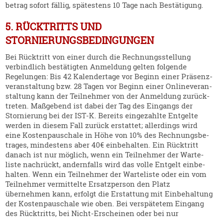
betrag sofort fällig, spätestens 10 Tage nach Bestä­tigung.
5. RÜCKTRITTS UND
STORNIERUNGSBEDINGUNGEN
Bei Rücktritt von einer durch die Rechnungs­stellung
verbindlich bestä­tigten Anmeldung gelten folgende
Regelungen: Bis 42 Kalen­dertage vor Beginn einer Präsenz­
ver­an­staltung bzw. 28 Tagen vor Beginn einer Onlin­ever­an­
staltung kann der Teilnehmer von der Anmeldung zurück­
treten. Maßgebend ist dabei der Tag des Eingangs der
Stornierung bei der IST‑K. Bereits einge­zahlte Entgelte
werden in diesem Fall zurück erstattet; aller­dings wird
eine Kosten­pau­schale in Höhe von 10% des Rechnungs­be­
trages, mindestens aber 40€ einbe­halten. Ein Rücktritt
danach ist nur möglich, wenn ein Teilnehmer der Warte­
liste nachrückt, andern­falls wird das volle Entgelt einbe­
halten. Wenn ein Teilnehmer der Warte­liste oder ein vom
Teilnehmer vermit­telte Ersatz­person den Platz
übernehmen kann, erfolgt die Erstattung mit Einbe­haltung
der Kosten­pau­schale wie oben. Bei verspä­tetem Eingang
des Rücktritts, bei Nicht-Erscheinen oder bei nur