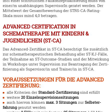
incl einer schrift­lichen Fallkon­zep­tua­li­sierung muss von
einer/m unabhän­gigen Super­vi­sorIn geratet werden. Der
Mittelwert der Gesamt­be­wertung der STRS-CA-Rating-
Skala muss mind 4,0 betragen.
ADVANCED CERTIFICATION IN
SCHEMATHERAPIE MIT KINDERN &
JUGENDLICHEN (ST-CA)
Das Advanced-Zerti­fikat in ST-CA berechtigt Sie zusätzlich
zur schema­the­ra­peu­ti­schen Behandlung aller ST-KJ-Fälle,
der Teilnahme an ST-Outcome-Studien und der Mitwirkung
in Workshops unter Super­vision zur Beantragung der Zerti­
fi­zierung als Supervisor/in und Trainer/in in ST-CA.
VORAUS­SET­ZUNGEN FÜR DIE ADVANCED
ZERTI­FIERUNG:
alle Kriterien der
Standard-Zerti­fi­zerung
sind erfüllt
weitere
20 Einzel­su­per­vi­si­ons­sit­zungen
auch hiervon können
max. 3 Sitzungen
zur
Selbst­er­
fahrung
genutzt werden