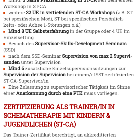
Mind.
3 Jahre Praxis­er­fahrung in ST-CA
seit dem ersten
Workshop in ST-CA
weitere
32 UE in vertie­fenden ST-CA Workshops
(z.B. ST
bei spezi­fi­schen Modi, ST bei spezi­fi­schen Persön­lich­
keits- oder Achse 1‑Störungen o.ä.)
Mind 8 UE Selbst­er­fahrung
in der Gruppe oder 4 UE im
Einzel­setting
Besuch des
Super­visor-Skills-Develo­pment Seminars
(SSD)
nach dem SSD-Seminar
Super­vision von max 2 Super­vi­
sanden
unter Super­vision
Mind 6
zusätz­liche Einzel­su­per­vi­si­ons­sit­zungen zur
Super­vision der Super­vision
bei einem/r ISST-zerti­fi­zierten
ST-CA-Super­vi­sor/in
Eine Zulassung zu super­vi­so­ri­scher Tätigkeit im Sinne
einer
Anerkennung durch eine PTK
muss vorliegen.
ZERTIFIZIERUNG ALS TRAINER/IN IN
SCHEMATHERAPIE MIT KINDERN &
JUGENDLICHEN (ST-CA)
Das Trainer-Zerti­fikat berechtigt, an akkre­di­tierten