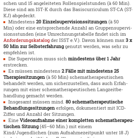
schen und 15 angelei­teten Rollen­spiel­stunden (à 60 Min).
Diese sind am IST‑K durch das Basis­cur­ri­culum ST-CA (ST-
KJ) abgedeckt.
Mindestens
20 Einzel­su­per­vi­si­ons­sit­zungen
(à 50
Min) oder eine entspre­chende Anzahl an Gruppen­su­per­vi­
si­ons­stunden (eine Umrech­nungs­ta­belle findet sich im
Anfor­de­rungs­ka­talog
der ISST e.V.). Davon können max
3 x
50 Min zur Selbst­er­fahrung
genutzt werden, was sehr zu
empfehlen ist.
Die Super­vision muss sich
mindestens über 1 Jahr
erstrecken.
Es müssen mindestens
2 Fälle mit mindestens 25
Thera­pie­sit­zungen
(à 50 Min)
schema­the­ra­peu­ti­schen
behandelt werden, um sicher­zu­stellen, dass auch Erfah­
rungen mit einer schema­the­ra­peu­ti­schen Langzeit­be­
handlung gemacht werden.
Insgesamt müssen mind.
80 schema­the­ra­peu­tische
Behand­lungs­sit­zungen
erfolgen, dokumen­tiert mit ICD-
Ziffer und Anzahl der Sitzungen.
Eine
Video­auf­nahme einer kompletten schema­the­ra­peu­
ti­schen Sitzung
(45–60 Min.) mit einem
Kind/Jugendlichen (zum Aufnah­me­zeit­punkt unter 18 J)