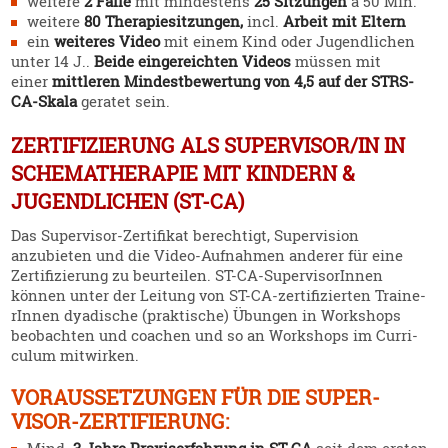
weitere
2 Fälle
mit mindestens
25 Sitzungen
à 50 Min.
weitere
80 Thera­pie­sit­zungen,
incl.
Arbeit mit Eltern
ein
weiteres Video
mit einem Kind oder Jugend­lichen
unter 14 J..
Beide einge­reichten Videos
müssen mit
einer
mittleren Mindest­be­wertung von 4,5 auf der STRS-
CA-Skala
geratet sein.
ZERTIFIZIERUNG ALS SUPERVISOR/IN IN
SCHEMATHERAPIE MIT KINDERN &
JUGENDLICHEN (ST-CA)
Das Super­visor-Zerti­fikat berechtigt, Super­vision
anzubieten und die Video-Aufnahmen anderer für eine
Zerti­fi­zierung zu beurteilen. ST-CA-Super­vi­so­rInnen
können unter der Leitung von ST-CA-zerti­fi­zierten Traine­
rInnen dyadische (praktische) Übungen in Workshops
beobachten und coachen und so an Workshops im Curri­
culum mitwirken.
VORAUS­SET­ZUNGEN FÜR DIE SUPER­
VISOR-ZERTI­FIERUNG: