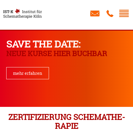
Schreib
IST
Institut
für
SAVE THE DATE:
Schematherapie
NEUE KURSE HIER BUCHBAR
Köln
mehr erfahren
ZERTI­FI­ZIERUNG SCHEMA­THE­
RAPIE