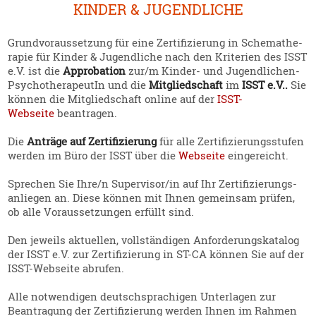
KINDER & JUGEND­LICHE
Grund­vor­aus­setzung für eine Zerti­fi­zierung in Schema­the­
rapie für Kinder & Jugend­liche nach den Kriterien des ISST
e.V. ist die
Appro­bation
zur/m Kinder- und Jugend­lichen-
Psycho­the­ra­peutIn und die
Mitglied­schaft
im
ISST e.V..
Sie
können die Mitglied­schaft online auf der
ISST-
Webseite
beantragen.
Die
Anträge auf Zerti­fi­zierung
für alle Zerti­fi­zie­rungs­stufen
werden im Büro der ISST über die
Webseite
einge­reicht.
Sprechen Sie Ihre/n Supervisor/in auf Ihr Zerti­fi­zie­rungs­
an­liegen an. Diese können mit Ihnen gemeinsam prüfen,
ob alle Voraus­set­zungen erfüllt sind.
Den jeweils aktuellen, vollstän­digen Anfor­de­rungs­ka­talog
der ISST e.V. zur Zerti­fi­zierung in ST-CA können Sie auf der
ISST-Webseite abrufen.
Alle notwen­digen deutsch­spra­chigen Unter­lagen zur
Beantragung der Zerti­fi­zierung werden Ihnen im Rahmen