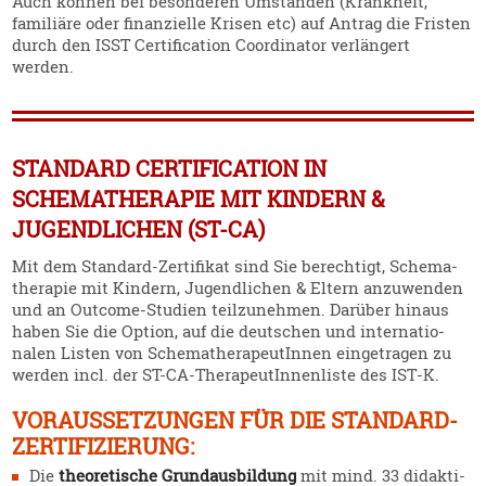
Auch können bei beson­deren Umständen (Krankheit,
familiäre oder finan­zielle Krisen etc) auf Antrag die Fristen
durch den ISST Certi­fi­cation Coordi­nator verlängert
werden.
STANDARD CERTIFICATION IN
SCHEMATHERAPIE MIT KINDERN &
JUGENDLICHEN (ST-CA)
Mit dem Standard-Zerti­fikat sind Sie berechtigt, Schema­
the­rapie mit Kindern, Jugend­lichen & Eltern anzuwenden
und an Outcome-Studien teilzu­nehmen. Darüber hinaus
haben Sie die Option, auf die deutschen und inter­na­tio­
nalen Listen von Schema­the­ra­peu­tInnen einge­tragen zu
werden incl. der ST-CA-Thera­peu­tIn­nen­liste des IST‑K.
VORAUS­SET­ZUNGEN FÜR DIE STANDARD-
ZERTI­FI­ZIERUNG:
Die
theore­tische Grund­aus­bildung
mit mind. 33 didak­ti­