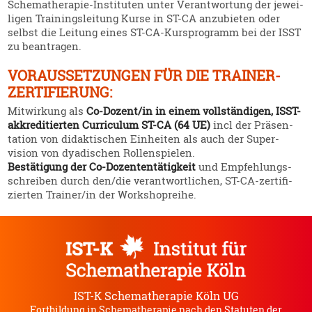
Schema­the­rapie-Insti­tuten unter Verant­wortung der jewei­
ligen Trainings­leitung Kurse in ST-CA anzubieten oder
selbst die Leitung eines ST-CA-Kurspro­gramm bei der ISST
zu beantragen.
VORAUS­SET­ZUNGEN FÜR DIE TRAINER-
ZERTI­FIERUNG:
Mitwirkung als
Co-Dozent/in in einem vollstän­digen, ISST-
akkre­di­tierten Curri­culum ST-CA (64 UE)
incl der Präsen­
tation von didak­ti­schen Einheiten als auch der Super­
vision von dyadi­schen Rollen­spielen.
Bestä­tigung der Co-Dozen­ten­tä­tigkeit
und Empfeh­lungs­
schreiben durch den/die verant­wort­lichen, ST-CA-zerti­fi­
zierten Trainer/in der Workshop­reihe.
IST-K Schematherapie Köln UG
Fortbildung in Schematherapie nach den Statuten der