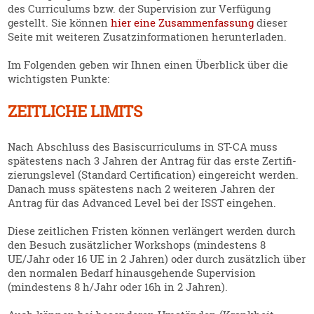
des Curri­culums bzw. der Super­vision zur Verfügung
gestellt. Sie können
hier eine Zusam­men­fassung
dieser
Seite mit weiteren Zusatz­in­for­ma­tionen herun­ter­laden.
Im Folgenden geben wir Ihnen einen Überblick über die
wichtigsten Punkte:
ZEITLICHE LIMITS
Nach Abschluss des Basis­cur­ri­culums in ST-CA muss
spätestens nach 3 Jahren der Antrag für das erste Zerti­fi­
zie­rungs­level (Standard Certi­fi­cation) einge­reicht werden.
Danach muss spätestens nach 2 weiteren Jahren der
Antrag für das Advanced Level bei der ISST eingehen.
Diese zeitlichen Fristen können verlängert werden durch
den Besuch zusätz­licher Workshops (mindestens 8
UE/Jahr oder 16 UE in 2 Jahren) oder durch zusätzlich über
den normalen Bedarf hinaus­ge­hende Super­vision
(mindestens 8 h/Jahr oder 16h in 2 Jahren).