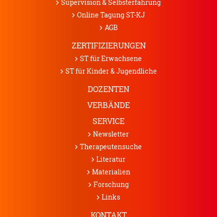
Supervision & Selbsterfahrung
Online Tagung ST-KJ
AGB
ZERTIFIZIERUNGEN
ST für Erwachsene
ST für Kinder & Jugendliche
DOZENTEN
VERBÄNDE
SERVICE
News­letter
Therapeuten­suche
Literatur
Materialien
Forschung
Links
KONTAKT