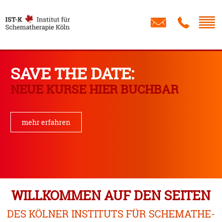
Schreib
IST
Institut
für
SAVE THE DATE:
Schematherapie
NEUE KURSE HIER BUCHBAR
Köln
mehr erfahren
WILLKOMMEN AUF DEN SEITEN
DES KÖLNER INSTITUTS FÜR SCHEMA­THE­