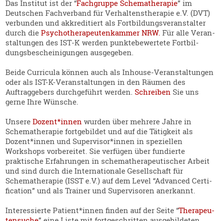
Das Institut ist der “
Fachgruppe Schema­the­rapie
” im
Deutschen Fachverband für Verhal­tens­the­rapie e.V. (DVT)
verbunden und akkre­di­tiert als Fortbil­dungs­ver­an­stalter
durch die
Psycho­the­ra­peu­ten­kammer NRW.
Für alle Veran­
stal­tungen des IST‑K werden punkte­be­wertete Fortbil­
dungs­be­schei­ni­gungen ausge­geben.
Beide Curricula können auch als Inhouse-Veran­stal­tungen
oder als IST-K-Veran­stal­tungen in den Räumen des
Auftrag­gebers durch­ge­führt werden.
Schreiben
Sie uns
gerne Ihre Wünsche.
Unsere
Dozent*innen
wurden über mehrere Jahre in
Schema­the­rapie fortge­bildet und auf die Tätigkeit als
Dozent*innen und Supervisor*innen in spezi­ellen
Workshops vorbe­reitet. Sie verfügen über fundierte
praktische Erfah­rungen in schema­the­ra­peu­ti­scher Arbeit
und sind durch die Inter­na­tionale Gesell­schaft für
Schema­the­rapie (ISST e.V.) auf dem Level “Advanced Certi­
fi­cation” und als Trainer und Super­vi­soren anerkannt.
Inter­es­sierte Patient*innen finden auf der Seite “
Thera­peu­
ten­suche
” eine Liste mit fortge­schritten ausge­bil­deten