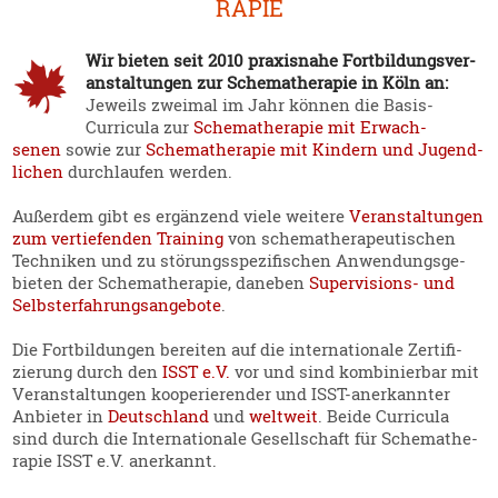
RAPIE
Wir bieten seit 2010 praxisnahe Fortbil­dungs­ver­
an­stal­tungen zur Schema­the­rapie in Köln an:
Jeweils zweimal im Jahr können die Basis-
Curricula zur
Schema­the­rapie mit Erwach­
senen
sowie zur
Schema­the­rapie mit Kindern und Jugend­
lichen
durch­laufen werden.
Außerdem gibt es ergänzend viele weitere
Veran­stal­tungen
zum vertie­fenden Training
von schema­the­ra­peu­ti­schen
Techniken und zu störungs­spe­zi­fi­schen Anwen­dungs­ge­
bieten der Schema­the­rapie, daneben
Super­vi­sions- und
Selbst­er­fah­rungs­an­gebote
.
Die Fortbil­dungen bereiten auf die inter­na­tionale Zerti­fi­
zierung durch den
ISST e.V.
vor und sind kombi­nierbar mit
Veran­stal­tungen koope­rie­render und ISST-anerkannter
Anbieter in
Deutschland
und
weltweit
. Beide Curricula
sind durch die Inter­na­tionale Gesell­schaft für Schema­the­
rapie ISST e.V. anerkannt.